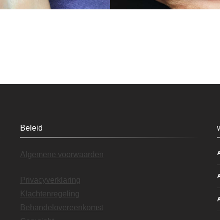
Beleid
Algemene voorwaarden
Privacyverklaring
Klachtenregeling
Behandelovereenkomst