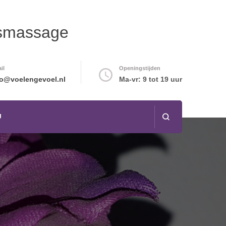
amsmassage
il
Openingstijden
fo@voelengevoel.nl
Ma-vr: 9 tot 19 uur
J