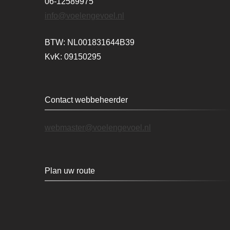
06-12589975
info@voelengevoel.nl
BTW: NL001831644B39
KvK: 09150295
Contact webbeheerder
webmaster@voelengevoel.nl
Plan uw route