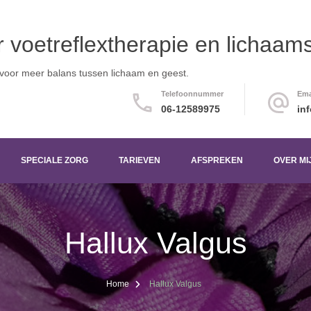
or voetreflextherapie en licha
 voor meer balans tussen lichaam en geest.
Telefoonnummer
Ema
06-12589975
in
SPECIALE ZORG
TARIEVEN
AFSPREKEN
OVER MI
Hallux Valgus
Home
Hallux Valgus