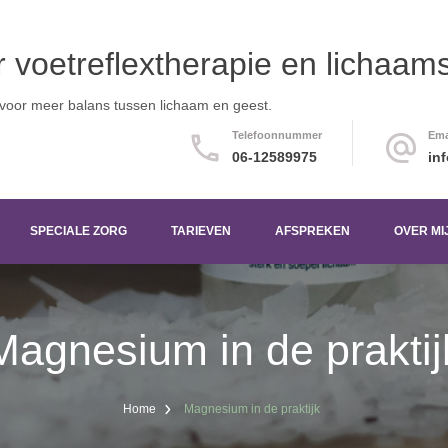
or voetreflextherapie en licha
 voor meer balans tussen lichaam en geest.
Telefoonnummer
Ema
06-12589975
in
SPECIALE ZORG
TARIEVEN
AFSPREKEN
OVER MI
Magnesium in de praktij
Home
Magnesium in de praktijk