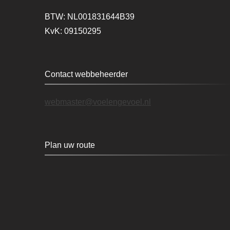
BTW: NL001831644B39
KvK: 09150295
Contact webbeheerder
webmaster@voelengevoel.nl
Plan uw route