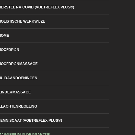
HERSTEL NA COVID (VOETREFLEX PLUS®)
HOLISTISCHE WERKWIJZE
HOME
HOOFDPIJN
HOOFDPIJNMASSAGE
HUIDAANDOENINGEN
KINDERMASSAGE
KLACHTENREGELING
LEMNISCAAT (VOETREFLEX PLUS®)
MAGNESIUM IN DE PRAKTIJK