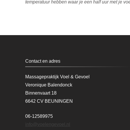
temperatuur hebben waar je een half uur met je voet
Contact en adres
Massagepraktijk Voel & Gevoel
Veronique Balendonck
Binnenvaart 18
6642 CV BEUNINGEN
06-12589975
info@voelengevoel.nl