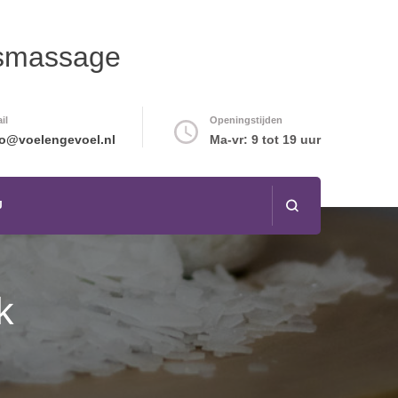
amsmassage
il
Openingstijden
fo@voelengevoel.nl
Ma-vr: 9 tot 19 uur
J
k