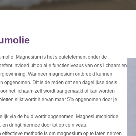
umolie
iumolie. Magnesium is het sleutelelement onder de
oefent invloed uit op alle functieniveaus van ons lichaam en
nergiewinning. Wanneer magnesium ontbreekt kunnen
en opgenomen. Dit is de reden dat een dagelijkse dosis
door het lichaam zelf wordt aangemaakt of kan worden
bletten slikt wordt hiervan maar 5% opgenomen door je
elijk via de huid wordt opgenomen. Magnesiumchloride
en dringt hiermee door tot op celniveau.
 effectieve methode is om magnesium op te laten nemen