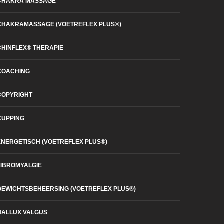
CHAKRA MASSAGE
CHAKRAMASSAGE (VOETREFLEX PLUS®)
CHINFLEX® THERAPIE
COACHING
COPYRIGHT
CUPPING
ENERGETISCH (VOETREFLEX PLUS®)
FIBROMYALGIE
GEWICHTSBEHEERSING (VOETREFLEX PLUS®)
HALLUX VALGUS