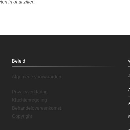
en in gaat zitten.
Beleid
Algemene voorwaarden
Privacyverklaring
Klachtenregeling
Behandelovereenkomst
Copyright